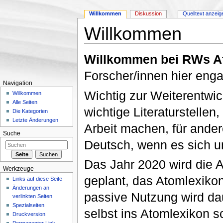
Willkommen
Diskussion
Quelltext anzeig
Willkommen
Wechseln zu:
Navigation
,
Suche
Willkommen bei RWs A
Forscher/innen hier eng
Navigation
Wichtig zur Weiterentwic
Willkommen
Alle Seiten
wichtige Literaturstellen
Die Kategorien
Letzte Änderungen
Arbeit machen, für ande
Suche
Deutsch, wenn es sich u
Das Jahr 2020 wird die A
Werkzeuge
geplant, das Atomlexikon
Links auf diese Seite
Änderungen an
passive Nutzung wird dau
verlinkten Seiten
Spezialseiten
selbst ins Atomlexikon sc
Druckversion